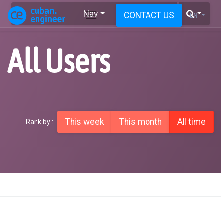
Nav
CONTACT US
EN
All Users
This week
This month
All time
Rank by :