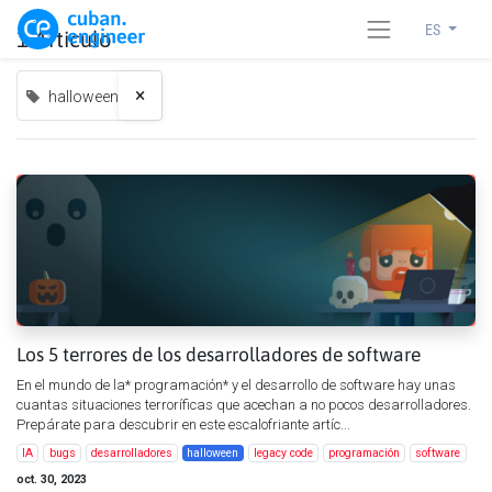
ES
1 Articulo
×
halloween
Los 5 terrores de los desarrolladores de software
En el mundo de la* programación* y el desarrollo de software hay unas
cuantas situaciones terroríficas que acechan a no pocos desarrolladores.
Prepárate para descubrir en este escalofriante artíc...
IA
bugs
desarrolladores
halloween
legacy code
programación
software
oct. 30, 2023